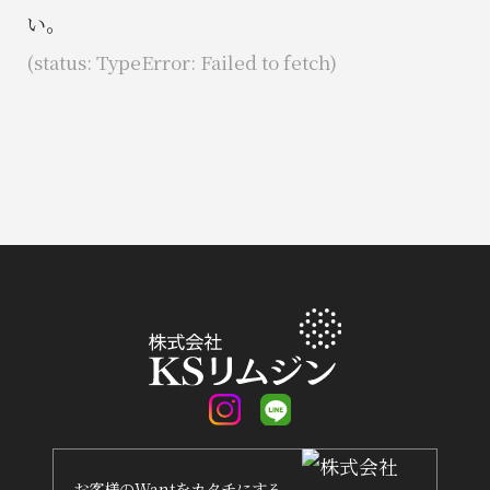
い。
(status: TypeError: Failed to fetch)
お客様
の
Want
を
カタチ
にする