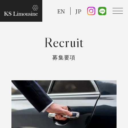
EN
JP
Recruit
TOP
募集要項
Guide
Taxi Service
FAQ
Reserve