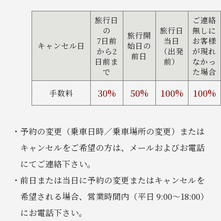
旅行日
ご連絡
の
旅行日
無しに
旅行開
7日前
当日
お客様
キャンセル日
始日の
から2
（出発
が現れ
前日
日前ま
前）
なかっ
で
た場合
30%
50%
100%
100%
手数料
予約の変更（乗車日時／乗車場所の変更）または
キャンセルをご希望の方は、メールおよびお電話
にてご連絡下さい。
前日または当日に予約の変更またはキャンセルを
希望される場合、営業時間内（平日 9:00～18:00）
にお電話下さい。