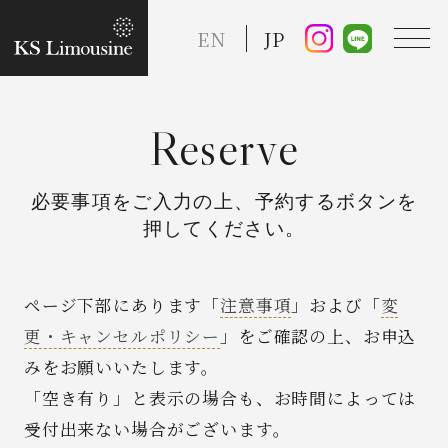
EN
JP
Reserve
TOP
必要事項をご入力の上、予約するボタンを
押してください。
Guide
Taxi Service
ページ下部にあります「
注意事項
」および「
変
更・キャンセルポリシー
」をご確認の上、お申込
FAQ
みをお願いいたします。
「空き有り」と表示の場合も、お時間によっては
Reserve
受付出来ない場合がございます。