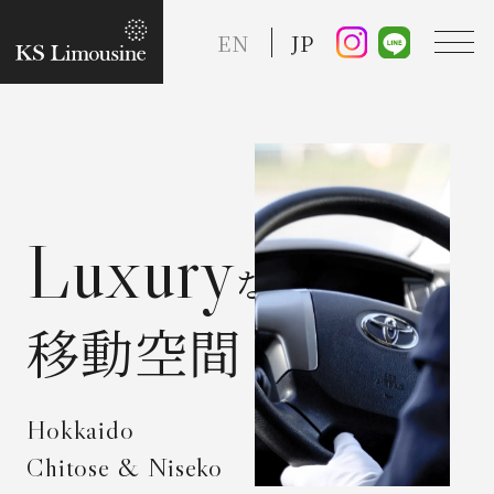
EN
JP
TOP
Luxury
Guide
な
Taxi Service
移動空間
FAQ
Hokkaido
Chitose & Niseko
Reserve