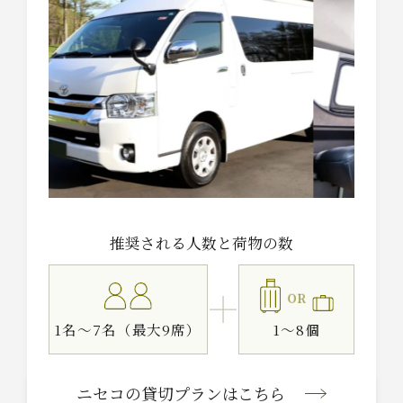
推奨される人数と荷物の数
OR
1名～7名（最大9席）
1～8個
ニセコの貸切プラン
はこちら