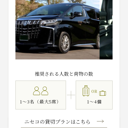
推奨される人数と荷物の数
OR
1～3名（最大5席）
1～4個
ニセコの貸切プラン
はこちら