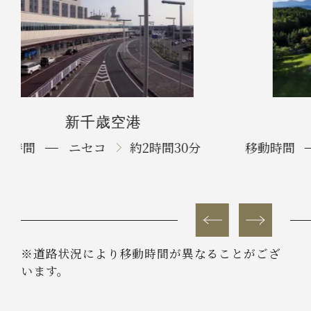
ニセコ
移動時間
千歳
約2時間30分
移動
Previous
Nex
※道路状況により移動時間が異なることがござ
います。