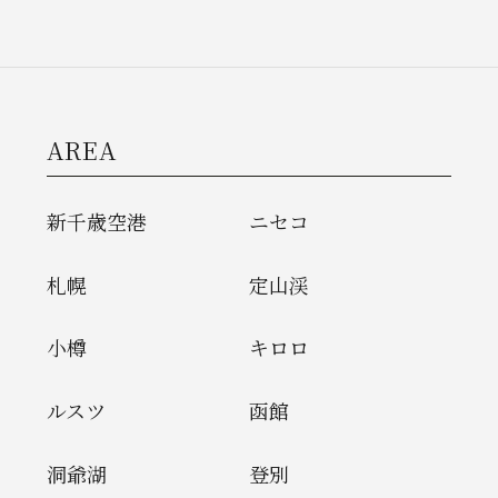
AREA
新千歳空港
ニセコ
札幌
定山渓
小樽
キロロ
ルスツ
函館
洞爺湖
登別