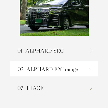
News
Spot
Recruit
ALPHARD SRC
Contact
ALPHARD EX lounge
HIACE